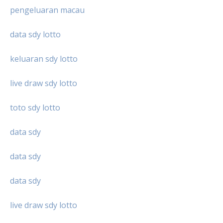
pengeluaran macau
data sdy lotto
keluaran sdy lotto
live draw sdy lotto
toto sdy lotto
data sdy
data sdy
data sdy
live draw sdy lotto