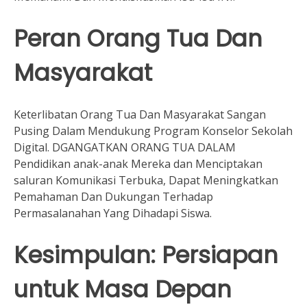
Peran Orang Tua Dan
Masyarakat
Keterlibatan Orang Tua Dan Masyarakat Sangan
Pusing Dalam Mendukung Program Konselor Sekolah
Digital. DGANGATKAN ORANG TUA DALAM
Pendidikan anak-anak Mereka dan Menciptakan
saluran Komunikasi Terbuka, Dapat Meningkatkan
Pemahaman Dan Dukungan Terhadap
Permasalanahan Yang Dihadapi Siswa.
Kesimpulan: Persiapan
untuk Masa Depan