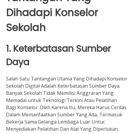
Dihadapi Konselor
Sekolah
1. Keterbatasan Sumber
Daya
Salah Satu Tantangan Utama Yang Dihadapi Konselor
Sekolah Digital Adalah Keterbatasan Sumber Daya.
Banyak Sekolah Tidak Memilisi Anggraran Yang
Memadai untuk Teknologi Terkini Atau Pelatihan
Bagi Konselor. Oleh Karena Itu, Mereka Harus Cerdas
Dalam Memanfaatkan Sumber Yang Ada, Termasuk
Bekerja Sama Gelanga Lembaga Luar Untuc
Menyediakan Pelatihan Dan Alat Yang Diperlukan.