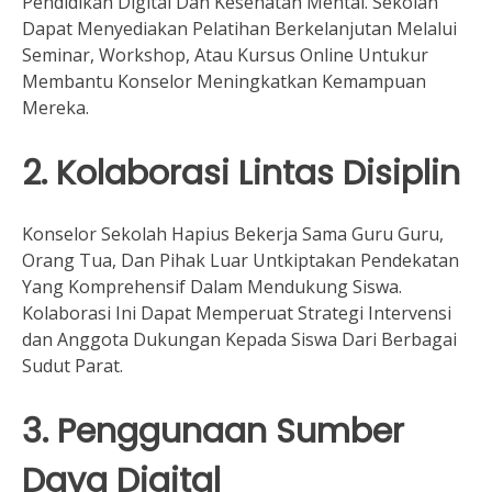
Pendidikan Digital Dan Kesehatan Mental. Sekolah
Dapat Menyediakan Pelatihan Berkelanjutan Melalui
Seminar, Workshop, Atau Kursus Online Untukur
Membantu Konselor Meningkatkan Kemampuan
Mereka.
2. Kolaborasi Lintas Disiplin
Konselor Sekolah Hapius Bekerja Sama Guru Guru,
Orang Tua, Dan Pihak Luar Untkiptakan Pendekatan
Yang Komprehensif Dalam Mendukung Siswa.
Kolaborasi Ini Dapat Memperuat Strategi Intervensi
dan Anggota Dukungan Kepada Siswa Dari Berbagai
Sudut Parat.
3. Penggunaan Sumber
Daya Digital