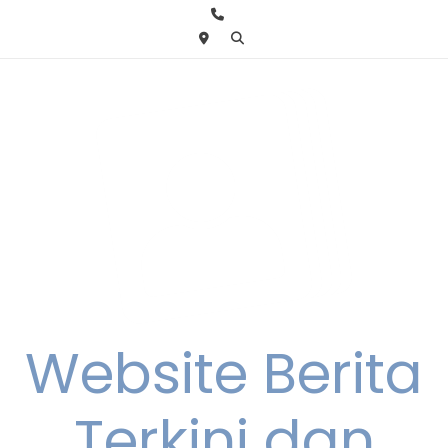
Skip
to
content
Website Berita
Terkini dan