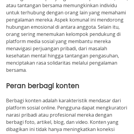
atau tantangan bersama memungkinkan individu
untuk terhubung dengan orang lain yang memahami
pengalaman mereka. Aspek komunal ini mendorong
hubungan emosional di antara anggota. Selain itu,
orang sering menemukan kelompok pendukung di
platform media sosial yang membantu mereka
menavigasi perjuangan pribadi, dari masalah
kesehatan mental hingga tantangan pengasuhan,
menciptakan rasa solidaritas melalui pengalaman
bersama.
Peran berbagi konten
Berbagi konten adalah karakteristik mendasar dari
platform sosial online. Pengguna dapat mengkuratori
narasi pribadi atau profesional mereka dengan
berbagi foto, artikel, blog, dan video. Konten yang
dibagikan ini tidak hanya meningkatkan koneksi