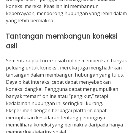
koneksi mereka. Keaslian ini membangun
kepercayaan, mendorong hubungan yang lebih dalam
yang lebih bermakna.
Tantangan membangun koneksi
asli
Sementara platform sosial online memberikan banyak
peluang untuk koneksi, mereka juga menghadirkan
tantangan dalam membangun hubungan yang tulus.
Daya pikat interaksi cepat dapat menyebabkan
koneksi dangkal. Pengguna dapat mengumpulkan
banyak “teman” online atau “pengikut,” tetapi
kedalaman hubungan ini seringkali kurang.
Eksperimen dengan berbagai platform dapat
menciptakan kesadaran tentang pentingnya
memelihara koneksi yang bermakna daripada hanya
memperluas jejaring sosial.