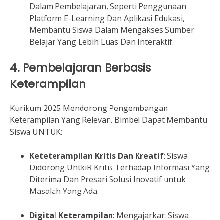
Dalam Pembelajaran, Seperti Penggunaan
Platform E-Learning Dan Aplikasi Edukasi,
Membantu Siswa Dalam Mengakses Sumber
Belajar Yang Lebih Luas Dan Interaktif.
4. Pembelajaran Berbasis
Keterampilan
Kurikum 2025 Mendorong Pengembangan
Keterampilan Yang Relevan. Bimbel Dapat Membantu
Siswa UNTUK:
Keteterampilan Kritis Dan Kreatif
: Siswa
Didorong UntkiR Kritis Terhadap Informasi Yang
Diterima Dan Presari Solusi Inovatif untuk
Masalah Yang Ada.
Digital Keterampilan
: Mengajarkan Siswa