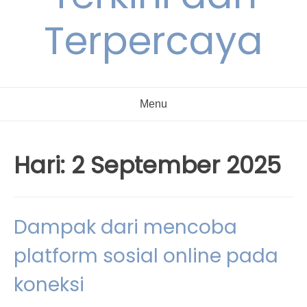
Terpercaya
Menu
Hari:
2 September 2025
Dampak dari mencoba
platform sosial online pada
koneksi