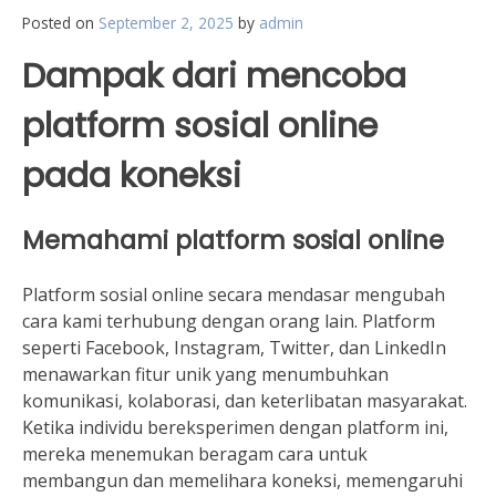
Posted on
September 2, 2025
by
admin
Dampak dari mencoba
platform sosial online
pada koneksi
Memahami platform sosial online
Platform sosial online secara mendasar mengubah
cara kami terhubung dengan orang lain. Platform
seperti Facebook, Instagram, Twitter, dan LinkedIn
menawarkan fitur unik yang menumbuhkan
komunikasi, kolaborasi, dan keterlibatan masyarakat.
Ketika individu bereksperimen dengan platform ini,
mereka menemukan beragam cara untuk
membangun dan memelihara koneksi, memengaruhi