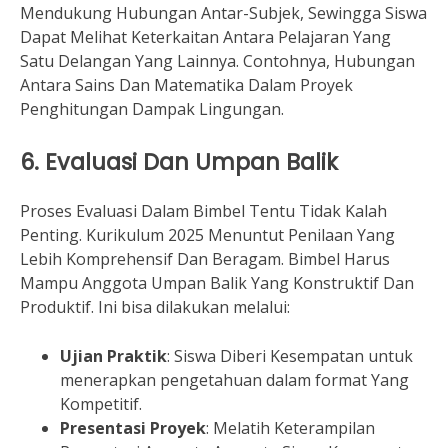
Mendukung Hubungan Antar-Subjek, Sewingga Siswa
Dapat Melihat Keterkaitan Antara Pelajaran Yang
Satu Delangan Yang Lainnya. Contohnya, Hubungan
Antara Sains Dan Matematika Dalam Proyek
Penghitungan Dampak Lingungan.
6. Evaluasi Dan Umpan Balik
Proses Evaluasi Dalam Bimbel Tentu Tidak Kalah
Penting. Kurikulum 2025 Menuntut Penilaan Yang
Lebih Komprehensif Dan Beragam. Bimbel Harus
Mampu Anggota Umpan Balik Yang Konstruktif Dan
Produktif. Ini bisa dilakukan melalui:
Ujian Praktik
: Siswa Diberi Kesempatan untuk
menerapkan pengetahuan dalam format Yang
Kompetitif.
Presentasi Proyek
: Melatih Keterampilan