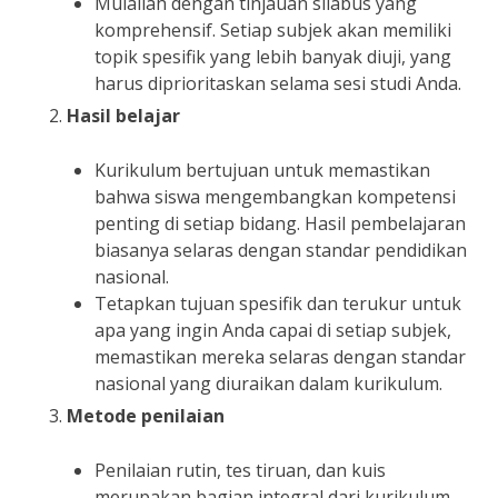
Mulailah dengan tinjauan silabus yang
komprehensif. Setiap subjek akan memiliki
topik spesifik yang lebih banyak diuji, yang
harus diprioritaskan selama sesi studi Anda.
Hasil belajar
Kurikulum bertujuan untuk memastikan
bahwa siswa mengembangkan kompetensi
penting di setiap bidang. Hasil pembelajaran
biasanya selaras dengan standar pendidikan
nasional.
Tetapkan tujuan spesifik dan terukur untuk
apa yang ingin Anda capai di setiap subjek,
memastikan mereka selaras dengan standar
nasional yang diuraikan dalam kurikulum.
Metode penilaian
Penilaian rutin, tes tiruan, dan kuis
merupakan bagian integral dari kurikulum.