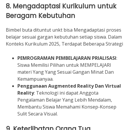
8. Mengadaptasi Kurikulum untuk
Beragam Kebutuhan
Bimbel buta dituntut unkt bisa Mengadaptasi proses
belajar sesuai gargan kebutuhan setiap siswa. Dalam
Konteks Kurikulum 2025, Terdapat Beberapa Strategi
PEMROGRAMAN PEMBELAJARAN PRIALISASI
:
Siswa Memilisi Pilihan untuk MEMPELAJARI
materi Yang Yang Sesuai Gangan Minat Dan
Kemampuanyaa.
Penggunaan Augmented Reality Dan Virtual
Reality
: Teknologi ini dapat Anggota
Pengalaman Belajar Yang Lebih Mendalam,
Membantu Siswa Memahami Konsep-Konsep
Sulit Secara Visual.
9. Keterlibatan Orang Tua