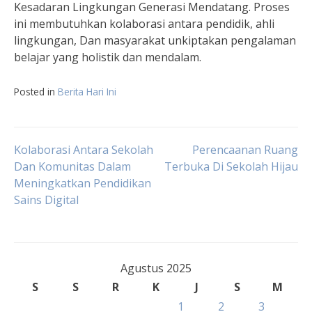
Kesadaran Lingkungan Generasi Mendatang. Proses
ini membutuhkan kolaborasi antara pendidik, ahli
lingkungan, Dan masyarakat unkiptakan pengalaman
belajar yang holistik dan mendalam.
Posted in
Berita Hari Ini
Navigasi
Kolaborasi Antara Sekolah
Perencaanan Ruang
Dan Komunitas Dalam
Terbuka Di Sekolah Hijau
Meningkatkan Pendidikan
pos
Sains Digital
Agustus 2025
S
S
R
K
J
S
M
1
2
3