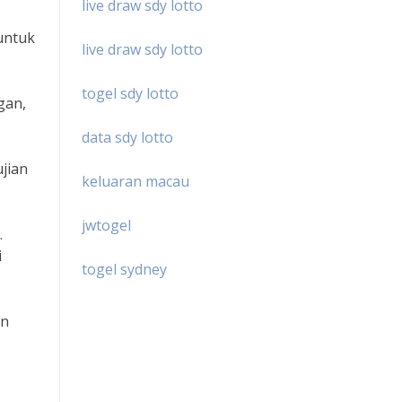
live draw sdy lotto
 untuk
live draw sdy lotto
togel sdy lotto
gan,
data sdy lotto
ujian
keluaran macau
jwtogel
.
i
togel sydney
an