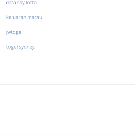
data sdy lotto
keluaran macau
jwtogel
togel sydney