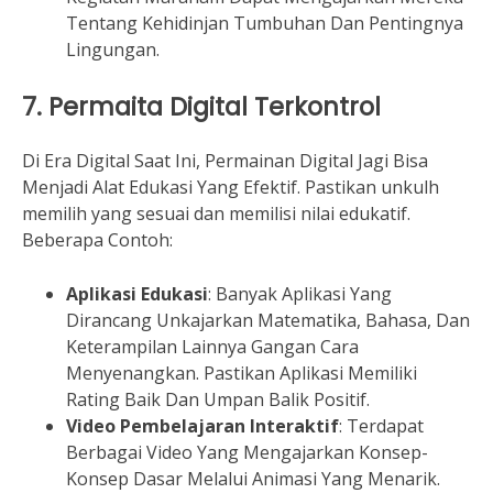
Tentang Kehidinjan Tumbuhan Dan Pentingnya
Lingungan.
7. Permaita Digital Terkontrol
Di Era Digital Saat Ini, Permainan Digital Jagi Bisa
Menjadi Alat Edukasi Yang Efektif. Pastikan unkulh
memilih yang sesuai dan memilisi nilai edukatif.
Beberapa Contoh:
Aplikasi Edukasi
: Banyak Aplikasi Yang
Dirancang Unkajarkan Matematika, Bahasa, Dan
Keterampilan Lainnya Gangan Cara
Menyenangkan. Pastikan Aplikasi Memiliki
Rating Baik Dan Umpan Balik Positif.
Video Pembelajaran Interaktif
: Terdapat
Berbagai Video Yang Mengajarkan Konsep-
Konsep Dasar Melalui Animasi Yang Menarik.