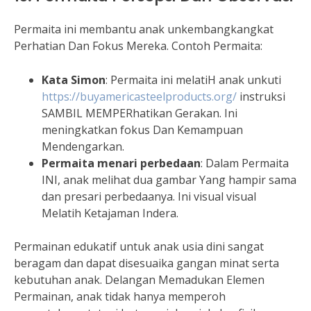
Permaita ini membantu anak unkembangkangkat
Perhatian Dan Fokus Mereka. Contoh Permaita:
Kata Simon
: Permaita ini melatiH anak unkuti
https://buyamericasteelproducts.org/
instruksi
SAMBIL MEMPERhatikan Gerakan. Ini
meningkatkan fokus Dan Kemampuan
Mendengarkan.
Permaita menari perbedaan
: Dalam Permaita
INI, anak melihat dua gambar Yang hampir sama
dan presari perbedaanya. Ini visual visual
Melatih Ketajaman Indera.
Permainan edukatif untuk anak usia dini sangat
beragam dan dapat disesuaika gangan minat serta
kebutuhan anak. Delangan Memadukan Elemen
Permainan, anak tidak hanya memperoh