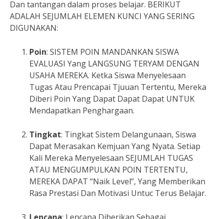
Dan tantangan dalam proses belajar. BERIKUT
ADALAH SEJUMLAH ELEMEN KUNCI YANG SERING
DIGUNAKAN:
Poin
: SISTEM POIN MANDANKAN SISWA
EVALUASI Yang LANGSUNG TERYAM DENGAN
USAHA MEREKA. Ketka Siswa Menyelesaan
Tugas Atau Prencapai Tjuuan Tertentu, Mereka
Diberi Poin Yang Dapat Dapat Dapat UNTUK
Mendapatkan Penghargaan.
Tingkat
: Tingkat Sistem Delangunaan, Siswa
Dapat Merasakan Kemjuan Yang Nyata. Setiap
Kali Mereka Menyelesaan SEJUMLAH TUGAS
ATAU MENGUMPULKAN POIN TERTENTU,
MEREKA DAPAT “Naik Level”, Yang Memberikan
Rasa Prestasi Dan Motivasi Untuc Terus Belajar.
Lencana
: Lencana Diberikan Sebagai