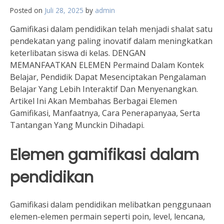
Posted on
Juli 28, 2025
by
admin
Gamifikasi dalam pendidikan telah menjadi shalat satu
pendekatan yang paling inovatif dalam meningkatkan
keterlibatan siswa di kelas. DENGAN
MEMANFAATKAN ELEMEN Permaind Dalam Kontek
Belajar, Pendidik Dapat Mesenciptakan Pengalaman
Belajar Yang Lebih Interaktif Dan Menyenangkan.
Artikel Ini Akan Membahas Berbagai Elemen
Gamifikasi, Manfaatnya, Cara Penerapanyaa, Serta
Tantangan Yang Munckin Dihadapi.
Elemen gamifikasi dalam
pendidikan
Gamifikasi dalam pendidikan melibatkan penggunaan
elemen-elemen permain seperti poin, level, lencana,