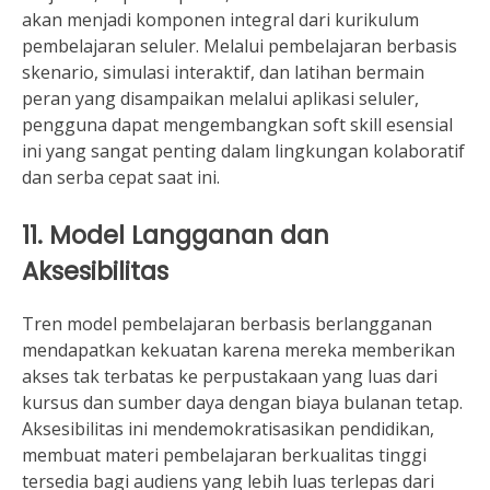
akan menjadi komponen integral dari kurikulum
pembelajaran seluler. Melalui pembelajaran berbasis
skenario, simulasi interaktif, dan latihan bermain
peran yang disampaikan melalui aplikasi seluler,
pengguna dapat mengembangkan soft skill esensial
ini yang sangat penting dalam lingkungan kolaboratif
dan serba cepat saat ini.
11. Model Langganan dan
Aksesibilitas
Tren model pembelajaran berbasis berlangganan
mendapatkan kekuatan karena mereka memberikan
akses tak terbatas ke perpustakaan yang luas dari
kursus dan sumber daya dengan biaya bulanan tetap.
Aksesibilitas ini mendemokratisasikan pendidikan,
membuat materi pembelajaran berkualitas tinggi
tersedia bagi audiens yang lebih luas terlepas dari