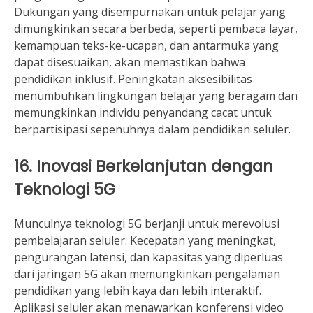
Dukungan yang disempurnakan untuk pelajar yang
dimungkinkan secara berbeda, seperti pembaca layar,
kemampuan teks-ke-ucapan, dan antarmuka yang
dapat disesuaikan, akan memastikan bahwa
pendidikan inklusif. Peningkatan aksesibilitas
menumbuhkan lingkungan belajar yang beragam dan
memungkinkan individu penyandang cacat untuk
berpartisipasi sepenuhnya dalam pendidikan seluler.
16. Inovasi Berkelanjutan dengan
Teknologi 5G
Munculnya teknologi 5G berjanji untuk merevolusi
pembelajaran seluler. Kecepatan yang meningkat,
pengurangan latensi, dan kapasitas yang diperluas
dari jaringan 5G akan memungkinkan pengalaman
pendidikan yang lebih kaya dan lebih interaktif.
Aplikasi seluler akan menawarkan konferensi video