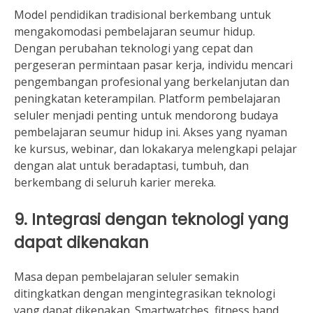
Model pendidikan tradisional berkembang untuk
mengakomodasi pembelajaran seumur hidup.
Dengan perubahan teknologi yang cepat dan
pergeseran permintaan pasar kerja, individu mencari
pengembangan profesional yang berkelanjutan dan
peningkatan keterampilan. Platform pembelajaran
seluler menjadi penting untuk mendorong budaya
pembelajaran seumur hidup ini. Akses yang nyaman
ke kursus, webinar, dan lokakarya melengkapi pelajar
dengan alat untuk beradaptasi, tumbuh, dan
berkembang di seluruh karier mereka.
9. Integrasi dengan teknologi yang
dapat dikenakan
Masa depan pembelajaran seluler semakin
ditingkatkan dengan mengintegrasikan teknologi
yang dapat dikenakan. Smartwatches, fitness band,