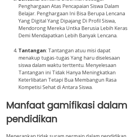
Penghargaan Atas Pencapaian Siswa Dalam
Belajar. Penghargaan Ini Bisa Berupa Lencana
Yang Digital Yang Dipajang Di Profil Siswa,
Mendorong Mereka Untka Berusia Lebih Keras
Demi Mendapatkan Lebih Banyak Lencana.
Tantangan
: Tantangan atuu misi dapat
menakup tugas-tugas Yang haru diselesaan
siswa dalam waktu terttentu. Menyelesaan
Tantangan ini Tidak Hanya Meningkatkan
Keterlibatan Tetapi Bua Membangun Rasa
Kompetisi Sehat di Antara Siswa.
Manfaat gamifikasi dalam
pendidikan
Menerapkan tidak suram permain dalam pendidikan