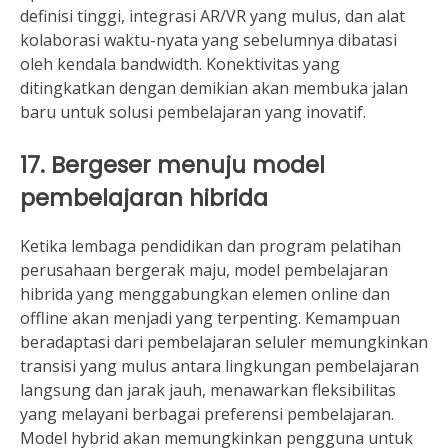
definisi tinggi, integrasi AR/VR yang mulus, dan alat
kolaborasi waktu-nyata yang sebelumnya dibatasi
oleh kendala bandwidth. Konektivitas yang
ditingkatkan dengan demikian akan membuka jalan
baru untuk solusi pembelajaran yang inovatif.
17. Bergeser menuju model
pembelajaran hibrida
Ketika lembaga pendidikan dan program pelatihan
perusahaan bergerak maju, model pembelajaran
hibrida yang menggabungkan elemen online dan
offline akan menjadi yang terpenting. Kemampuan
beradaptasi dari pembelajaran seluler memungkinkan
transisi yang mulus antara lingkungan pembelajaran
langsung dan jarak jauh, menawarkan fleksibilitas
yang melayani berbagai preferensi pembelajaran.
Model hybrid akan memungkinkan pengguna untuk