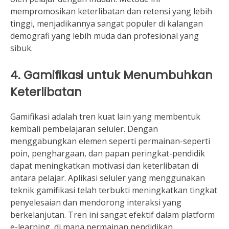
mempromosikan keterlibatan dan retensi yang lebih
tinggi, menjadikannya sangat populer di kalangan
demografi yang lebih muda dan profesional yang
sibuk.
4. Gamifikasi untuk Menumbuhkan
Keterlibatan
Gamifikasi adalah tren kuat lain yang membentuk
kembali pembelajaran seluler. Dengan
menggabungkan elemen seperti permainan-seperti
poin, penghargaan, dan papan peringkat-pendidik
dapat meningkatkan motivasi dan keterlibatan di
antara pelajar. Aplikasi seluler yang menggunakan
teknik gamifikasi telah terbukti meningkatkan tingkat
penyelesaian dan mendorong interaksi yang
berkelanjutan. Tren ini sangat efektif dalam platform
e-learning, di mana permainan pendidikan