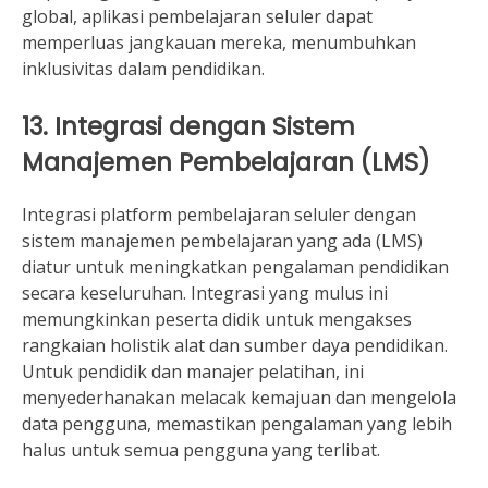
global, aplikasi pembelajaran seluler dapat
memperluas jangkauan mereka, menumbuhkan
inklusivitas dalam pendidikan.
13. Integrasi dengan Sistem
Manajemen Pembelajaran (LMS)
Integrasi platform pembelajaran seluler dengan
sistem manajemen pembelajaran yang ada (LMS)
diatur untuk meningkatkan pengalaman pendidikan
secara keseluruhan. Integrasi yang mulus ini
memungkinkan peserta didik untuk mengakses
rangkaian holistik alat dan sumber daya pendidikan.
Untuk pendidik dan manajer pelatihan, ini
menyederhanakan melacak kemajuan dan mengelola
data pengguna, memastikan pengalaman yang lebih
halus untuk semua pengguna yang terlibat.