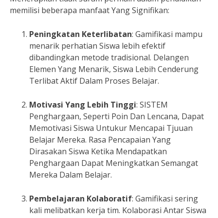
memilisi beberapa manfaat Yang Signifikan:
Peningkatan Keterlibatan
: Gamifikasi mampu
menarik perhatian Siswa lebih efektif
dibandingkan metode tradisional. Delangen
Elemen Yang Menarik, Siswa Lebih Cenderung
Terlibat Aktif Dalam Proses Belajar.
Motivasi Yang Lebih Tinggi
: SISTEM
Penghargaan, Seperti Poin Dan Lencana, Dapat
Memotivasi Siswa Untukur Mencapai Tjuuan
Belajar Mereka. Rasa Pencapaian Yang
Dirasakan Siswa Ketika Mendapatkan
Penghargaan Dapat Meningkatkan Semangat
Mereka Dalam Belajar.
Pembelajaran Kolaboratif
: Gamifikasi sering
kali melibatkan kerja tim. Kolaborasi Antar Siswa