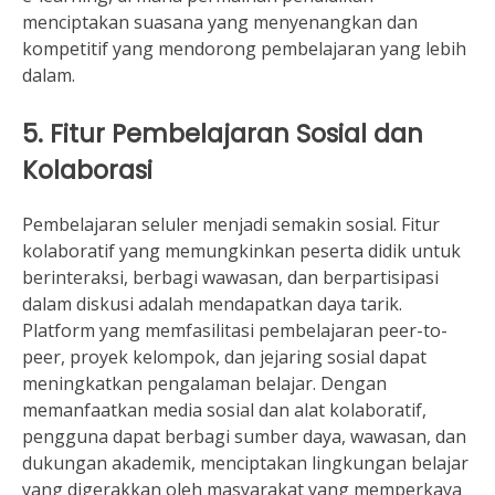
menciptakan suasana yang menyenangkan dan
kompetitif yang mendorong pembelajaran yang lebih
dalam.
5. Fitur Pembelajaran Sosial dan
Kolaborasi
Pembelajaran seluler menjadi semakin sosial. Fitur
kolaboratif yang memungkinkan peserta didik untuk
berinteraksi, berbagi wawasan, dan berpartisipasi
dalam diskusi adalah mendapatkan daya tarik.
Platform yang memfasilitasi pembelajaran peer-to-
peer, proyek kelompok, dan jejaring sosial dapat
meningkatkan pengalaman belajar. Dengan
memanfaatkan media sosial dan alat kolaboratif,
pengguna dapat berbagi sumber daya, wawasan, dan
dukungan akademik, menciptakan lingkungan belajar
yang digerakkan oleh masyarakat yang memperkaya