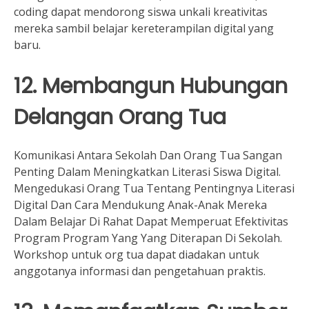
coding dapat mendorong siswa unkali kreativitas
mereka sambil belajar kereterampilan digital yang
baru.
12. Membangun Hubungan
Delangan Orang Tua
Komunikasi Antara Sekolah Dan Orang Tua Sangan
Penting Dalam Meningkatkan Literasi Siswa Digital.
Mengedukasi Orang Tua Tentang Pentingnya Literasi
Digital Dan Cara Mendukung Anak-Anak Mereka
Dalam Belajar Di Rahat Dapat Memperuat Efektivitas
Program Program Yang Yang Diterapan Di Sekolah.
Workshop untuk org tua dapat diadakan untuk
anggotanya informasi dan pengetahuan praktis.