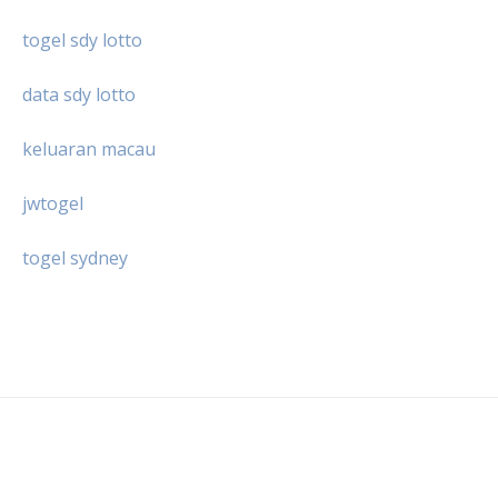
togel sdy lotto
data sdy lotto
keluaran macau
jwtogel
togel sydney