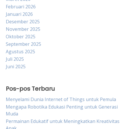
Februari 2026
Januari 2026
Desember 2025
November 2025
Oktober 2025
September 2025
Agustus 2025
Juli 2025
Juni 2025
Pos-pos Terbaru
Menyelami Dunia Internet of Things untuk Pemula
Mengapa Robotika Edukasi Penting untuk Generasi
Muda
Permainan Edukatif untuk Meningkatkan Kreativitas
Anak