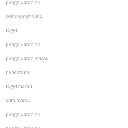
pengeluaran hk
slot deposit 5000
togel
pengeluaran hk
pengeluaran macau
nenektogel
togel macau
data macau
pengeluaran hk