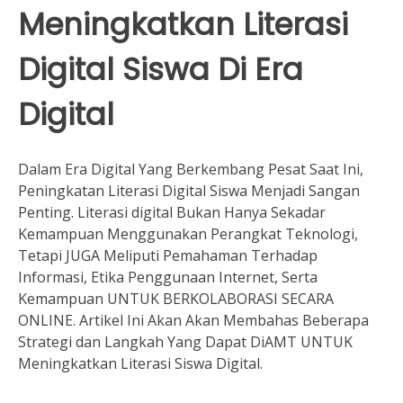
Meningkatkan Literasi
Digital Siswa Di Era
Digital
Dalam Era Digital Yang Berkembang Pesat Saat Ini,
Peningkatan Literasi Digital Siswa Menjadi Sangan
Penting. Literasi digital Bukan Hanya Sekadar
Kemampuan Menggunakan Perangkat Teknologi,
Tetapi JUGA Meliputi Pemahaman Terhadap
Informasi, Etika Penggunaan Internet, Serta
Kemampuan UNTUK BERKOLABORASI SECARA
ONLINE. Artikel Ini Akan Akan Membahas Beberapa
Strategi dan Langkah Yang Dapat DiAMT UNTUK
Meningkatkan Literasi Siswa Digital.