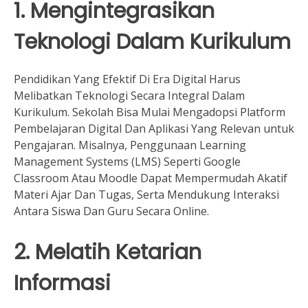
1. Mengintegrasikan
Teknologi Dalam Kurikulum
Pendidikan Yang Efektif Di Era Digital Harus
Melibatkan Teknologi Secara Integral Dalam
Kurikulum. Sekolah Bisa Mulai Mengadopsi Platform
Pembelajaran Digital Dan Aplikasi Yang Relevan untuk
Pengajaran. Misalnya, Penggunaan Learning
Management Systems (LMS) Seperti Google
Classroom Atau Moodle Dapat Mempermudah Akatif
Materi Ajar Dan Tugas, Serta Mendukung Interaksi
Antara Siswa Dan Guru Secara Online.
2. Melatih Ketarian
Informasi