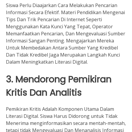
Siswa Perlu Diaajarkan Cara Melakukan Pencarian
Informasi Secara Efektif. Materi Pendidikan Mengenai
Tips Dan Trik Pencarian Di Internet Seperti
Menggunakan Kata Kunci Yang Tepat, Operator
Memanfaatkan Pencarian, Dan Mengevaluasi Sumber
Informasi Sangan Penting. Mengajarkan Mereka
Untuk Membedakan Antara Sumber Yang Kredibel
Dan Tidak Kredibel Jaga Merupakan Langkah Kunci
Dalam Meningkatkan Literasi Digital.
3. Mendorong Pemikiran
Kritis Dan Analitis
Pemikiran Kritis Adalah Komponen Utama Dalam
Literasi Digital. Siswa Harus Didorong untuk Tidak
Menerima menginformasikan secara mentah-mentah,
tetapi tidak Mengevaluasi Dan Menanalisis Informasi