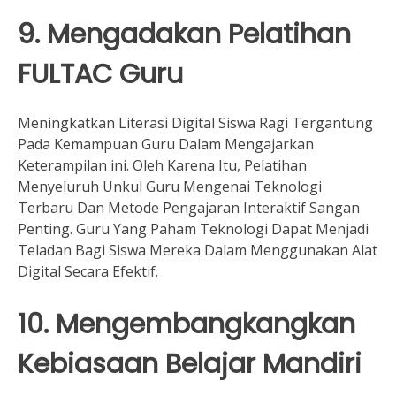
9. Mengadakan Pelatihan
FULTAC Guru
Meningkatkan Literasi Digital Siswa Ragi Tergantung
Pada Kemampuan Guru Dalam Mengajarkan
Keterampilan ini. Oleh Karena Itu, Pelatihan
Menyeluruh Unkul Guru Mengenai Teknologi
Terbaru Dan Metode Pengajaran Interaktif Sangan
Penting. Guru Yang Paham Teknologi Dapat Menjadi
Teladan Bagi Siswa Mereka Dalam Menggunakan Alat
Digital Secara Efektif.
10. Mengembangkangkan
Kebiasaan Belajar Mandiri