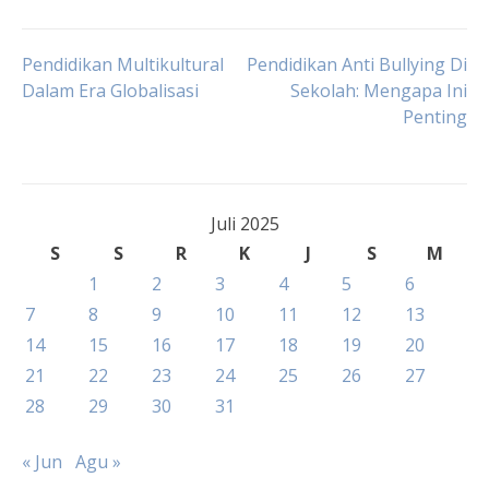
Navigasi
Pendidikan Multikultural
Pendidikan Anti Bullying Di
Dalam Era Globalisasi
Sekolah: Mengapa Ini
Penting
pos
Juli 2025
S
S
R
K
J
S
M
1
2
3
4
5
6
7
8
9
10
11
12
13
14
15
16
17
18
19
20
21
22
23
24
25
26
27
28
29
30
31
« Jun
Agu »