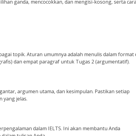
 pilihan ganda, mencocokkan, dan mengisi-kosong, serta car
bagai topik. Aturan umumnya adalah menulis dalam format
grafis) dan empat paragraf untuk Tugas 2 (argumentatif).
engantar, argumen utama, dan kesimpulan. Pastikan setiap
 yang jelas.
berpengalaman dalam IELTS. Ini akan membantu Anda
 dalam tulisan Anda.