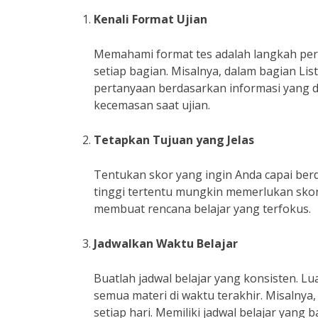
Kenali Format Ujian
Memahami format tes adalah langkah perta
setiap bagian. Misalnya, dalam bagian 
pertanyaan berdasarkan informasi yang 
kecemasan saat ujian.
Tetapkan Tujuan yang Jelas
Tentukan skor yang ingin Anda capai berd
tinggi tertentu mungkin memerlukan skor 
membuat rencana belajar yang terfokus.
Jadwalkan Waktu Belajar
Buatlah jadwal belajar yang konsisten. L
semua materi di waktu terakhir. Misalnya
setiap hari. Memiliki jadwal belajar y